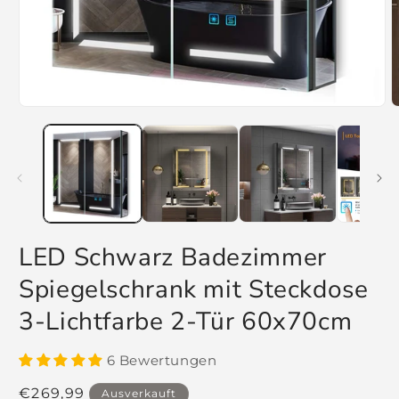
Medien
M
1
2
in
i
Modal
M
öffnen
ö
LED Schwarz Badezimmer
Spiegelschrank mit Steckdose
3-Lichtfarbe 2-Tür 60x70cm
6 Bewertungen
Normaler
€269,99
Ausverkauft