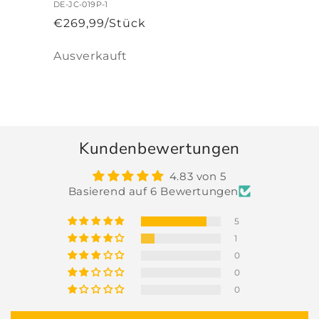
DE-JC-019P-1
€269,99/Stück
Anzahl
Ausverkauft
Wird
geladen ...
Kundenbewertungen
4.83 von 5
Basierend auf 6 Bewertungen
5
1
0
0
0