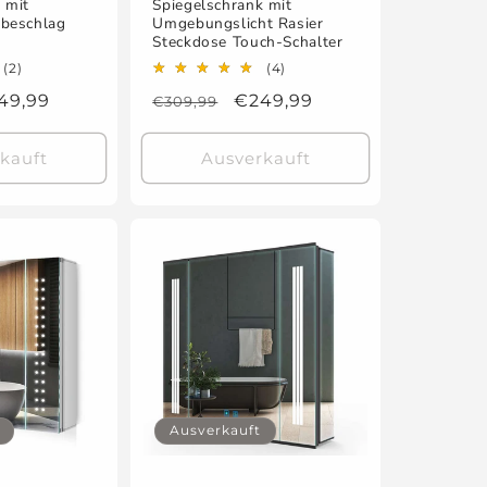
 mit
Spiegelschrank mit
ibeschlag
Umgebungslicht Rasier
r
Steckdose Touch-Schalter
2
4
(2)
(4)
Bewertungen
Bewertungen
rkaufspreis
49,99
Normaler
Verkaufspreis
€249,99
€309,99
insgesamt
insgesamt
Preis
kauft
Ausverkauft
Ausverkauft