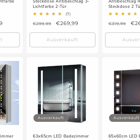
htfarbe
Steckdose Antibeschlag 3-
Antibeschlag R
Lichtfarbe 2-Tür
Steckdose 2 T
7
(7)
ewertungen
Bewertungen
fspreis
9
Normaler
Verkaufspreis
€269,99
Normaler
Ver
€2
€299,99
€319,99
sgesamt
insgesamt
Preis
Preis
t
Ausverkauft
Ausver
Ausverkauft
Ausverkauft
zimmer
63x65cm LED Badezimmer
65x60cm LED 