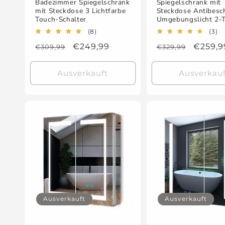
Badezimmer Spiegelschrank
Spiegelschrank mit
mit Steckdose 3 Lichtfarbe
Steckdose Antibesc
Touch-Schalter
Umgebungslicht 2-
8
3
(8)
(3)
Bewertungen
B
Normaler
Verkaufspreis
€249,99
Normaler
Verkau
€259,9
€309,99
€329,99
insgesamt
in
Preis
Preis
Ausverkauft
Ausverkauf
Ausverkauft
Ausverkauft