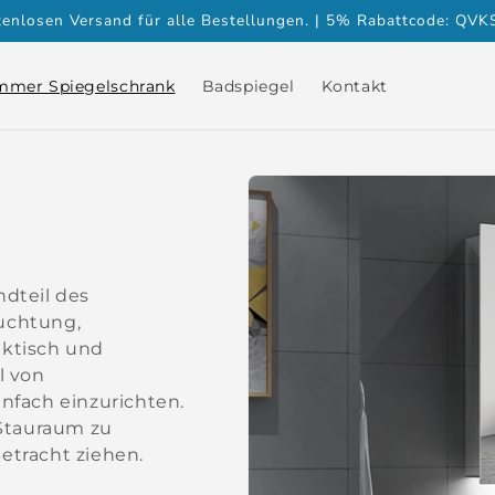
tenlosen Versand für alle Bestellungen. | 5% Rabattcode: QV
mmer Spiegelschrank
Badspiegel
Kontakt
ndteil des
euchtung,
aktisch und
l von
fach einzurichten.
Stauraum zu
etracht ziehen.