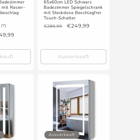
Badezimmer
65x60cm LED Schwarz
 mit Rasier-
Badezimmer Spiegelschrank
ibeschlag
mit Steckdose Beschlagfrei
r
Touch-Schalter
7
Normaler
Verkaufspreis
€249,99
(7)
€289,99
Bewertungen
Preis
rkaufspreis
49,99
insgesamt
kauft
Ausverkauft
Ausverkauft