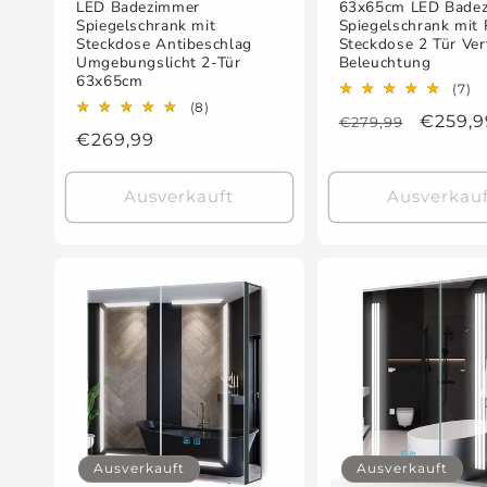
LED Badezimmer
63x65cm LED Bade
Spiegelschrank mit
Spiegelschrank mit 
Steckdose Antibeschlag
Steckdose 2 Tür Ver
Umgebungslicht 2-Tür
Beleuchtung
63x65cm
7
(7)
B
8
(8)
Normaler
Verkau
€259,9
€279,99
in
Bewertungen
Normaler
€269,99
insgesamt
Preis
Preis
Ausverkauft
Ausverkauf
Ausverkauft
Ausverkauft