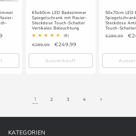
zimmer
65x60cm LED Badezimmer
50x70cm LED 
Rasier-
Spiegelschrank mit Rasier-
Spiegelschrank
uch-
Steckdose Touch-Schalter
Steckdose Ant
Vertikales Beleuchtung
Touch-Schalte
fspreis
9
8
Normaler
Ve
€2
(8)
€289,99
Bewertungen
Preis
Normaler
Verkaufspreis
€249,99
€289,99
insgesamt
Preis
t
Ausverkauft
Ausver
1
2
3
4
KATEGORIEN