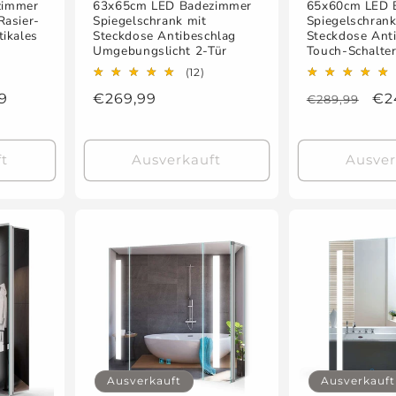
zimmer
63x65cm LED Badezimmer
65x60cm LED 
Rasier-
Spiegelschrank mit
Spiegelschrank
tikales
Steckdose Antibeschlag
Steckdose Ant
Umgebungslicht 2-Tür
Touch-Schalte
12
(12)
ewertungen
Bewertungen
fspreis
9
Normaler
€269,99
Normaler
Ve
€2
€289,99
sgesamt
insgesamt
Preis
Preis
t
Ausverkauft
Ausver
Ausverkauft
Ausverkauft