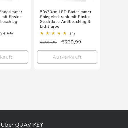
Badezimmer
50x70cm LED Badezimmer
 mit Rasier-
Spiegelschrank mit Rasier-
ibeschlag
Steckdose Antibeschlag 3
r
Lichtfarbe
rkaufspreis
49,99
4
(4)
Bewertungen
Normaler
Verkaufspreis
€239,99
€299,99
insgesamt
Preis
kauft
Ausverkauft
Über QUAVIKEY