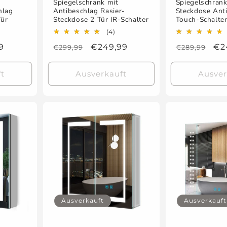
Spiegelschrank mit
Spiegelschrank
hlag
Antibeschlag Rasier-
Steckdose Ant
Tür
Steckdose 2 Tür IR-Schalter
Touch-Schalte
4
(4)
ewertungen
Bewertungen
fspreis
9
Normaler
Verkaufspreis
€249,99
Normaler
Ve
€2
€299,99
€289,99
sgesamt
insgesamt
Preis
Preis
t
Ausverkauft
Ausver
Ausverkauft
Ausverkauft