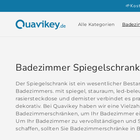
Direkt
🌱Kos
zum
Inhalt
Alle Kategorien
Badezi
K
Badezimmer Spiegelschrank
a
Der Spiegelschrank ist ein wesentlicher Besta
t
Badezimmers. mit spiegel, stauraum, led-bel
rasiersteckdose und demister verbindet es pr
e
dekorativ. Bei Quavikey haben wir eine Vielzah
g
Badezimmerschränken, um Ihr Badezimmer ein
Um Ihr Badezimmer zu vervollständigen und 
o
schaffen, sollten Sie Badezimmerschränke in B
r