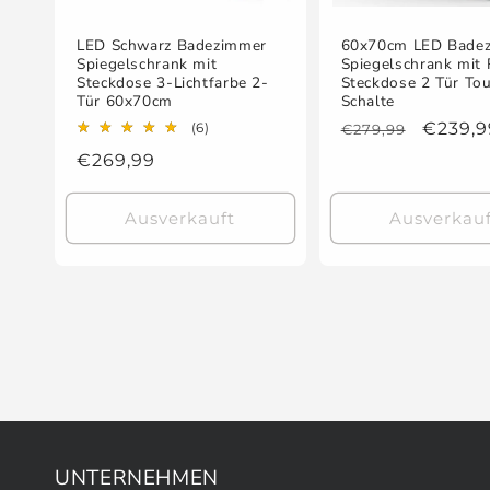
LED Schwarz Badezimmer
60x70cm LED Bade
Spiegelschrank mit
Spiegelschrank mit 
Steckdose 3-Lichtfarbe 2-
Steckdose 2 Tür To
Tür 60x70cm
Schalte
6
Normaler
Verkau
€239,9
(6)
€279,99
Bewertungen
Preis
Normaler
€269,99
insgesamt
Preis
Ausverkauft
Ausverkauf
UNTERNEHMEN