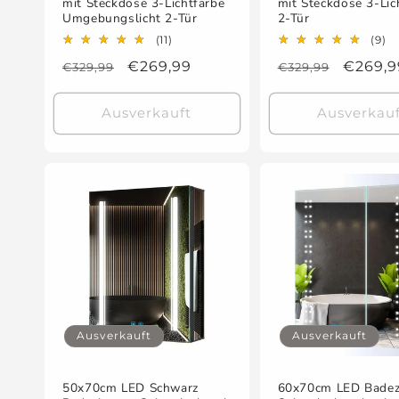
mit Steckdose 3-Lichtfarbe
mit Steckdose 3-Lic
Umgebungslicht 2-Tür
2-Tür
11
9
(11)
(9)
Bewertungen
B
Normaler
Verkaufspreis
€269,99
Normaler
Verkau
€269,9
€329,99
€329,99
insgesamt
in
Preis
Preis
Ausverkauft
Ausverkauf
Ausverkauft
Ausverkauft
50x70cm LED Schwarz
60x70cm LED Bade