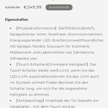
Normaler
Verkaufspreis
€249,99
€309,99
Ausverkauft
Preis
Eigenschaften
【Produktinformation】50x70X13cm(BxHxT),
Spiegelstärke: 4mm; Rostfreier Aluminiumrahmen;
Energiesparender LED-Streifen;Umweltfreundlicher
HD-Spiegel; flexible Stauraum für Kosmetik,
Midikament und Lebensmittel wie Zahnbürste,
Zahnpasta usw.
【Touch-Schalter&Dimmbare Helligkeit】Der
Touch-Schalter bleibt weiß-Licht, wenn Sie das
LED-Licht ausschalten,können Sie das Licht auch
im Dunkeln schnell finden.Berühen Sie den
Schalter lang, um sich frei die angenehme
Helligkeit zu dimmen.
【Antibeschlag】Innerhalb der Tür besteht ein
Heizplatter , mit dem Touch wird es