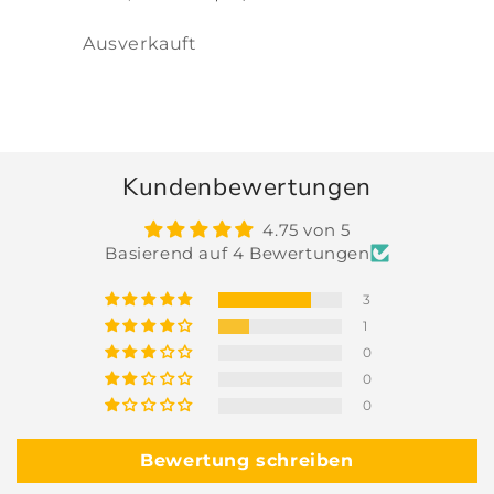
Normaler
Verkaufspreis
Preis
Anzahl
Ausverkauft
Wird
geladen ...
Kundenbewertungen
4.75 von 5
Basierend auf 4 Bewertungen
3
1
0
0
0
Bewertung schreiben