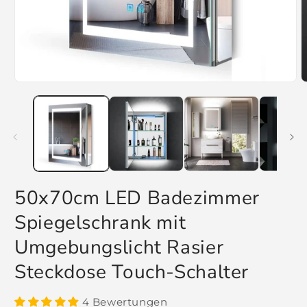
Medien
M
1
2
in
i
Modal
M
öffnen
ö
50x70cm LED Badezimmer
Spiegelschrank mit
Umgebungslicht Rasier
Steckdose Touch-Schalter
4 Bewertungen