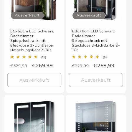
Ausverkauft
Ausverkauft
65x60cm LED Schwarz
60x70cm LED Schwarz
Badezimmer
Badezimmer
Spiegelschrank mit
Spiegelschrank mit
Steckdose 3-Lichtfarbe
Steckdose 3-Lichtfarbe 2-
Umgebungslicht 2-Tür
Tür
11
9
(11)
(9)
Bewertungen
Bewertungen
Normaler
Verkaufspreis
€269,99
Normaler
Verkaufspreis
€269,99
€329,99
insgesamt
€329,99
insgesamt
Preis
Preis
Ausverkauft
Ausverkauft