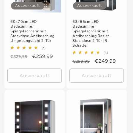
Ausverkauft
Ausverkauft
60x70cm LED
63x65cm LED
Badezimmer
Badezimmer
Spiegelschrank mit
Spiegelschrank mit
Steckdose Antibeschlag
Antibeschlag Rasier-
Umgebungslicht 2-Tür
Steckdose 2 Tür IR-
Schalter
3
(3)
Bewertungen
4
(4)
Normaler
Verkaufspreis
€259,99
€329,99
insgesamt
Bewertungen
Normaler
Verkaufspreis
€249,99
€299,99
insgesamt
Preis
Preis
Ausverkauft
Ausverkauft