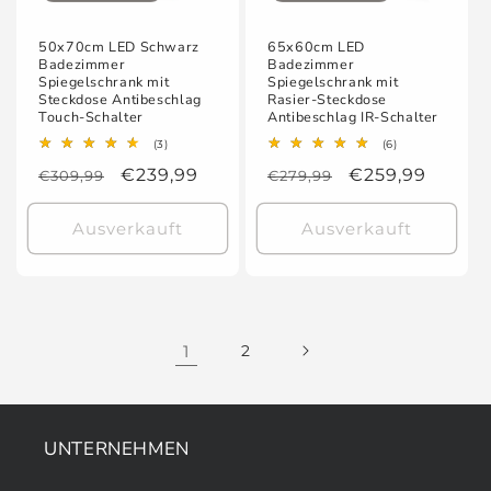
50x70cm LED Schwarz
65x60cm LED
Badezimmer
Badezimmer
Spiegelschrank mit
Spiegelschrank mit
Steckdose Antibeschlag
Rasier-Steckdose
Touch-Schalter
Antibeschlag IR-Schalter
3
6
(3)
(6)
Bewertungen
Bewertungen
Normaler
Verkaufspreis
€239,99
Normaler
Verkaufspreis
€259,99
€309,99
insgesamt
€279,99
insgesamt
Preis
Preis
Ausverkauft
Ausverkauft
1
2
UNTERNEHMEN