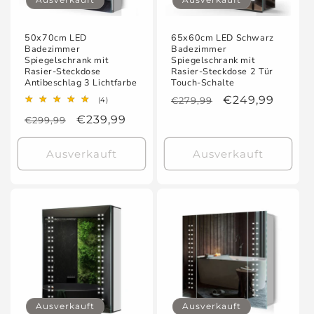
50x70cm LED
65x60cm LED Schwarz
Badezimmer
Badezimmer
Spiegelschrank mit
Spiegelschrank mit
Rasier-Steckdose
Rasier-Steckdose 2 Tür
Antibeschlag 3 Lichtfarbe
Touch-Schalte
Normaler
Verkaufspreis
€249,99
4
€279,99
(4)
Bewertungen
Preis
Normaler
Verkaufspreis
€239,99
€299,99
insgesamt
Preis
Ausverkauft
Ausverkauft
Ausverkauft
Ausverkauft