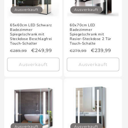
Ausverkauft
Ausverkauft
65x60cm LED Schwarz
60x70cm LED
Badezimmer
Badezimmer
Spiegelschrank mit
Spiegelschrank mit
Steckdose Beschlagfrei
Rasier-Steckdose 2 Tür
Touch-Schalter
Touch-Schalte
Normaler
Verkaufspreis
€249,99
Normaler
Verkaufspreis
€239,99
€289,99
€279,99
Preis
Preis
Ausverkauft
Ausverkauft
Ausverkauft
Ausverkauft