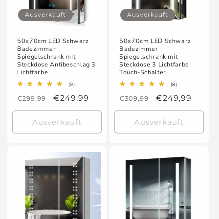
Ausverkauft
Ausverkauft
50x70cm LED Schwarz
50x70cm LED Schwarz
Badezimmer
Badezimmer
Spiegelschrank mit
Spiegelschrank mit
Steckdose Antibeschlag 3
Steckdose 3 Lichtfarbe
Lichtfarbe
Touch-Schalter
9
8
(9)
(8)
Bewertungen
Bewertungen
Normaler
Verkaufspreis
€249,99
Normaler
Verkaufspreis
€249,99
€299,99
insgesamt
€309,99
insgesamt
Preis
Preis
Ausverkauft
Ausverkauft