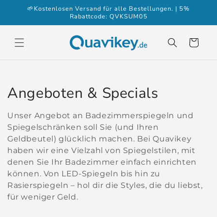
Direkt
🌱Kostenlosen Versand für alle Bestellungen. | 5%
zum
Rabattcode: QVKSUM05
Inhalt
Warenkorb
K
Angeboten & Specials
a
Unser Angebot an Badezimmerspiegeln und
t
Spiegelschränken soll Sie (und Ihren
Geldbeutel) glücklich machen. Bei Quavikey
e
haben wir eine Vielzahl von Spiegelstilen, mit
g
denen Sie Ihr Badezimmer einfach einrichten
können. Von LED-Spiegeln bis hin zu
o
Rasierspiegeln – hol dir die Styles, die du liebst,
für weniger Geld.
r