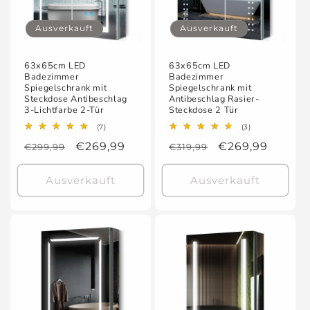
Ausverkauft
Ausverkauft
63x65cm LED
63x65cm LED
Badezimmer
Badezimmer
Spiegelschrank mit
Spiegelschrank mit
Steckdose Antibeschlag
Antibeschlag Rasier-
3-Lichtfarbe 2-Tür
Steckdose 2 Tür
7
3
(7)
(3)
Bewertungen
Bewertungen
Normaler
Verkaufspreis
€269,99
Normaler
Verkaufspreis
€269,99
€299,99
insgesamt
€319,99
insgesamt
Preis
Preis
Ausverkauft
Ausverkauft