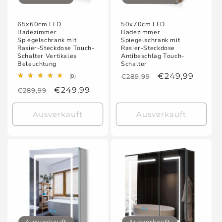
65x60cm LED
50x70cm LED
Badezimmer
Badezimmer
Spiegelschrank mit
Spiegelschrank mit
Rasier-Steckdose Touch-
Rasier-Steckdose
Schalter Vertikales
Antibeschlag Touch-
Beleuchtung
Schalter
Normaler
Verkaufspreis
€249,99
8
€289,99
(8)
Bewertungen
Preis
Normaler
Verkaufspreis
€249,99
€289,99
insgesamt
Preis
Ausverkauft
Ausverkauft
Ausverkauft
Ausverkauft