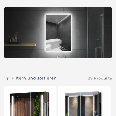
i
e
:
Filtern und sortieren
39 Produkte