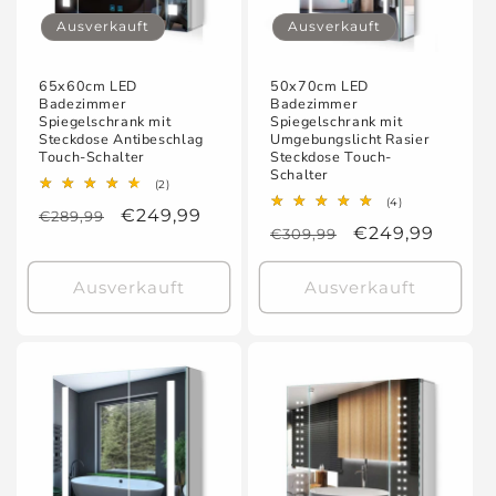
Ausverkauft
Ausverkauft
65x60cm LED
50x70cm LED
Badezimmer
Badezimmer
Spiegelschrank mit
Spiegelschrank mit
Steckdose Antibeschlag
Umgebungslicht Rasier
Touch-Schalter
Steckdose Touch-
Schalter
2
(2)
Bewertungen
4
(4)
Normaler
Verkaufspreis
€249,99
€289,99
insgesamt
Bewertungen
Normaler
Verkaufspreis
€249,99
€309,99
insgesamt
Preis
Preis
Ausverkauft
Ausverkauft