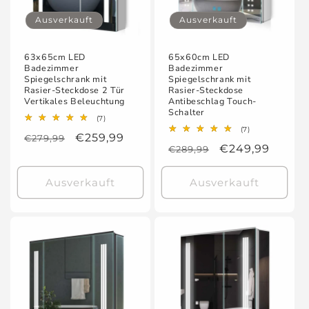
Ausverkauft
Ausverkauft
63x65cm LED
65x60cm LED
Badezimmer
Badezimmer
Spiegelschrank mit
Spiegelschrank mit
Rasier-Steckdose 2 Tür
Rasier-Steckdose
Vertikales Beleuchtung
Antibeschlag Touch-
Schalter
7
(7)
Bewertungen
7
(7)
Normaler
Verkaufspreis
€259,99
€279,99
insgesamt
Bewertungen
Normaler
Verkaufspreis
€249,99
€289,99
insgesamt
Preis
Preis
Ausverkauft
Ausverkauft