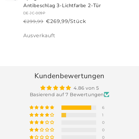
Antibeschlag 3-Lichtfarbe 2-Tür
DE-JC-009P
€269,99/Stück
€299,99
Normaler
Verkaufspreis
Preis
Anzahl
Ausverkauft
Wird
geladen ...
Kundenbewertungen
4.86 von 5
Basierend auf 7 Bewertungen
6
1
0
0
0