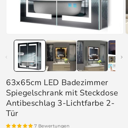
Medien
M
1
2
in
i
Modal
M
öffnen
ö
63x65cm LED Badezimmer
Spiegelschrank mit Steckdose
Antibeschlag 3-Lichtfarbe 2-
Tür
7 Bewertungen