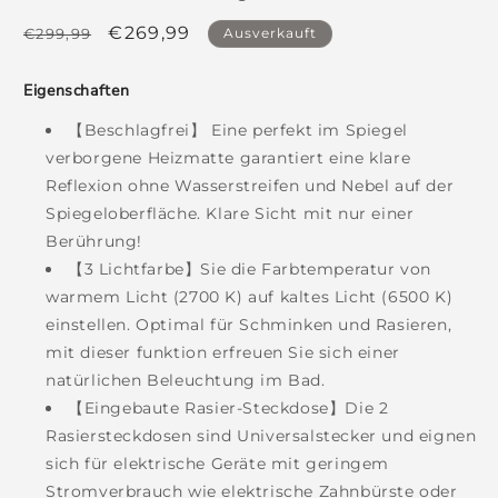
Normaler
Verkaufspreis
€269,99
€299,99
Ausverkauft
Preis
Eigenschaften
【Beschlagfrei】 Eine perfekt im Spiegel
verborgene Heizmatte garantiert eine klare
Reflexion ohne Wasserstreifen und Nebel auf der
Spiegeloberfläche. Klare Sicht mit nur einer
Berührung!
【3 Lichtfarbe】Sie die Farbtemperatur von
warmem Licht (2700 K) auf kaltes Licht (6500 K)
einstellen. Optimal für Schminken und Rasieren,
mit dieser funktion erfreuen Sie sich einer
natürlichen Beleuchtung im Bad.
【Eingebaute Rasier-Steckdose】Die 2
Rasiersteckdosen sind Universalstecker und eignen
sich für elektrische Geräte mit geringem
Stromverbrauch wie elektrische Zahnbürste oder