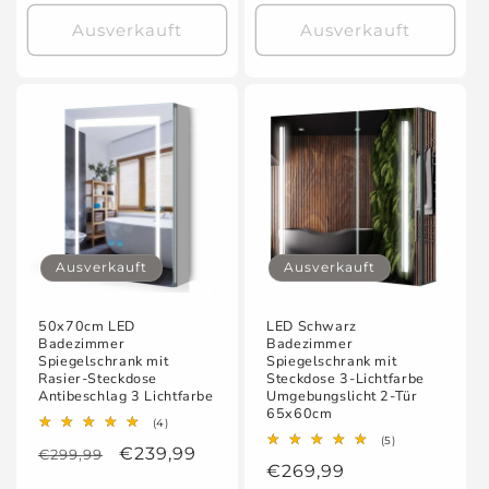
Preis
Preis
Ausverkauft
Ausverkauft
Ausverkauft
Ausverkauft
50x70cm LED
LED Schwarz
Badezimmer
Badezimmer
Spiegelschrank mit
Spiegelschrank mit
Rasier-Steckdose
Steckdose 3-Lichtfarbe
Antibeschlag 3 Lichtfarbe
Umgebungslicht 2-Tür
65x60cm
4
(4)
Bewertungen
5
(5)
Normaler
Verkaufspreis
€239,99
€299,99
insgesamt
Bewertungen
Normaler
€269,99
insgesamt
Preis