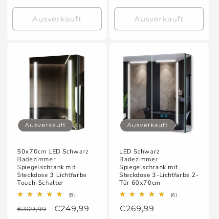
Preis
Preis
Ausverkauft
Ausverkauft
Ausverkauft
Ausverkauft
50x70cm LED Schwarz
LED Schwarz
Badezimmer
Badezimmer
Spiegelschrank mit
Spiegelschrank mit
Steckdose 3 Lichtfarbe
Steckdose 3-Lichtfarbe 2-
Touch-Schalter
Tür 60x70cm
8
6
(8)
(6)
Bewertungen
Bewertungen
Normaler
Verkaufspreis
€249,99
Normaler
€269,99
€309,99
insgesamt
insgesamt