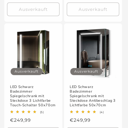
Preis
Ausverkauft
Ausverkauft
Ausverkauft
Ausverkauft
LED Schwarz
LED Schwarz
Badezimmer
Badezimmer
Spiegelschrank mit
Spiegelschrank mit
Steckdose 3 Lichtfarbe
Steckdose Antibeschlag 3
Touch-Schalter 50x70cm
Lichtfarbe 50x70cm
5
4
(5)
(4)
Bewertungen
Bewertungen
Normaler
€249,99
Normaler
€249,99
insgesamt
insgesamt
Preis
Preis