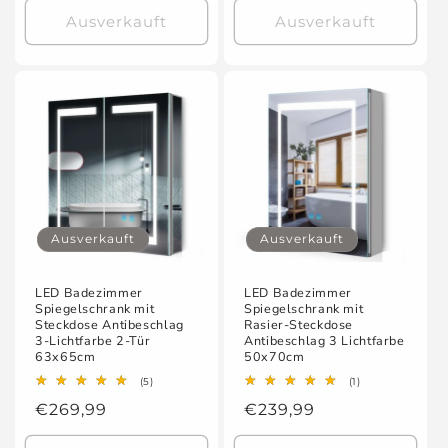
Ausverkauft
Ausverkauft
Ausverkauft
Ausverkauft
LED Badezimmer
LED Badezimmer
Spiegelschrank mit
Spiegelschrank mit
Steckdose Antibeschlag
Rasier-Steckdose
3-Lichtfarbe 2-Tür
Antibeschlag 3 Lichtfarbe
63x65cm
50x70cm
5
1
(5)
(1)
Bewertungen
Bewertungen
Normaler
€269,99
Normaler
€239,99
insgesamt
insgesamt
Preis
Preis