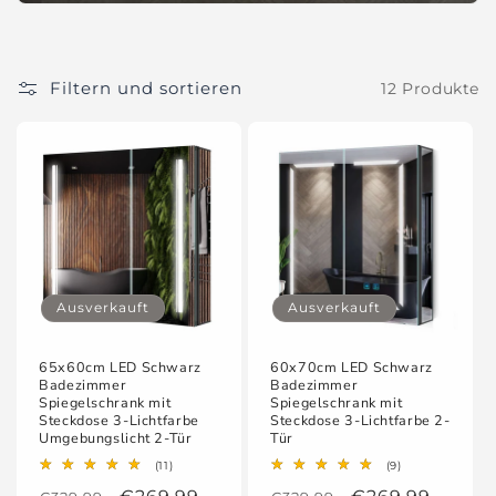
i
e
:
Filtern und sortieren
12 Produkte
Ausverkauft
Ausverkauft
65x60cm LED Schwarz
60x70cm LED Schwarz
Badezimmer
Badezimmer
Spiegelschrank mit
Spiegelschrank mit
Steckdose 3-Lichtfarbe
Steckdose 3-Lichtfarbe 2-
Umgebungslicht 2-Tür
Tür
11
9
(11)
(9)
Bewertungen
Bewertungen
insgesamt
insgesamt