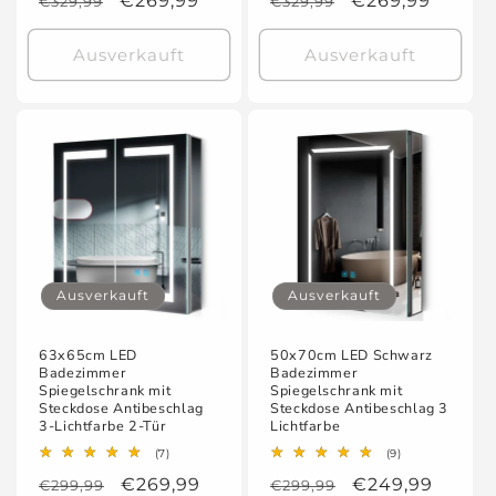
Normaler
Verkaufspreis
€269,99
Normaler
Verkaufspreis
€269,99
€329,99
€329,99
Preis
Preis
Ausverkauft
Ausverkauft
Ausverkauft
Ausverkauft
63x65cm LED
50x70cm LED Schwarz
Badezimmer
Badezimmer
Spiegelschrank mit
Spiegelschrank mit
Steckdose Antibeschlag
Steckdose Antibeschlag 3
3-Lichtfarbe 2-Tür
Lichtfarbe
7
9
(7)
(9)
Bewertungen
Bewertungen
Normaler
Verkaufspreis
€269,99
Normaler
Verkaufspreis
€249,99
€299,99
insgesamt
€299,99
insgesamt