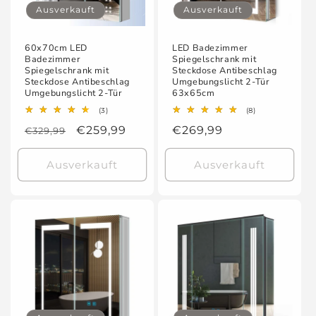
e
Ausverkauft
Ausverkauft
:
60x70cm LED
LED Badezimmer
Badezimmer
Spiegelschrank mit
Spiegelschrank mit
Steckdose Antibeschlag
Steckdose Antibeschlag
Umgebungslicht 2-Tür
Umgebungslicht 2-Tür
63x65cm
3
8
(3)
(8)
Bewertungen
Bewertungen
Normaler
Verkaufspreis
€259,99
Normaler
€269,99
€329,99
insgesamt
insgesamt
Preis
Preis
Ausverkauft
Ausverkauft