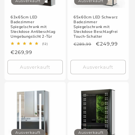
Ausverkauft
Ausverkauft
63x65cm LED
65x60cm LED Schwarz
Badezimmer
Badezimmer
Spiegelschrank mit
Spiegelschrank mit
Steckdose Antibeschlag
Steckdose Beschlagfrei
Umgebungslicht 2-Tür
Touch-Schalter
Normaler
Verkaufspreis
€249,99
12
€289,99
(12)
Bewertungen
Preis
Normaler
€269,99
insgesamt
Preis
Ausverkauft
Ausverkauft
Ausverkauft
Ausverkauft