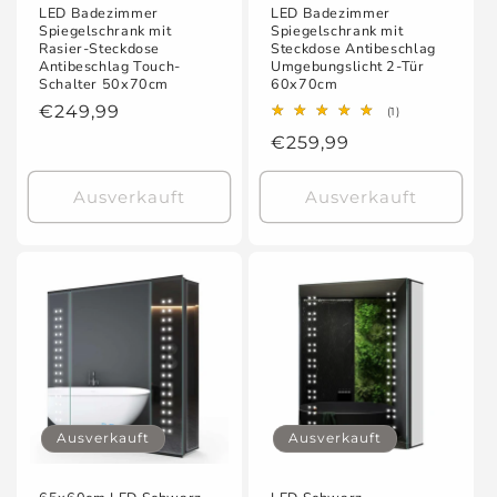
LED Badezimmer
LED Badezimmer
Spiegelschrank mit
Spiegelschrank mit
Rasier-Steckdose
Steckdose Antibeschlag
Antibeschlag Touch-
Umgebungslicht 2-Tür
Schalter 50x70cm
60x70cm
Normaler
€249,99
1
(1)
Bewertungen
Preis
Normaler
€259,99
insgesamt
Preis
Ausverkauft
Ausverkauft
Ausverkauft
Ausverkauft