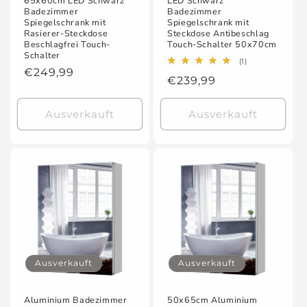
65x60cm LED Schwarz
LED Schwarz
Badezimmer
Badezimmer
Spiegelschrank mit
Spiegelschrank mit
Rasierer-Steckdose
Steckdose Antibeschlag
Beschlagfrei Touch-
Touch-Schalter 50x70cm
Schalter
1
(1)
Normaler
€249,99
Bewertungen
Normaler
€239,99
insgesamt
Preis
Preis
Ausverkauft
Ausverkauft
Ausverkauft
Ausverkauft
Aluminium Badezimmer
50x65cm Aluminium