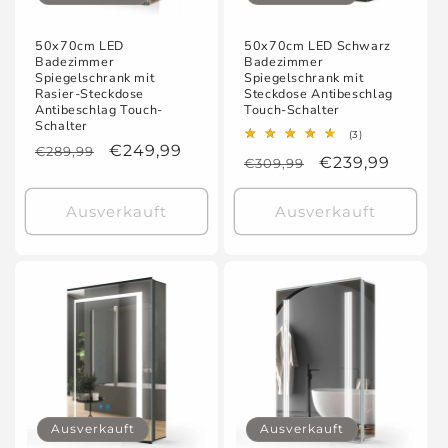
50x70cm LED
50x70cm LED Schwarz
Badezimmer
Badezimmer
Spiegelschrank mit
Spiegelschrank mit
Rasier-Steckdose
Steckdose Antibeschlag
Antibeschlag Touch-
Touch-Schalter
Schalter
3
(3)
Normaler
Verkaufspreis
€249,99
Bewertungen
€289,99
Normaler
Verkaufspreis
€239,99
€309,99
insgesamt
Preis
Preis
Ausverkauft
Ausverkauft
Ausverkauft
Ausverkauft