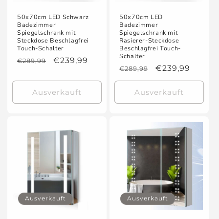
50x70cm LED Schwarz
50x70cm LED
Badezimmer
Badezimmer
Spiegelschrank mit
Spiegelschrank mit
Steckdose Beschlagfrei
Rasierer-Steckdose
Touch-Schalter
Beschlagfrei Touch-
Schalter
Normaler
Verkaufspreis
€239,99
€289,99
Normaler
Verkaufspreis
€239,99
€289,99
Preis
Preis
Ausverkauft
Ausverkauft
Ausverkauft
Ausverkauft