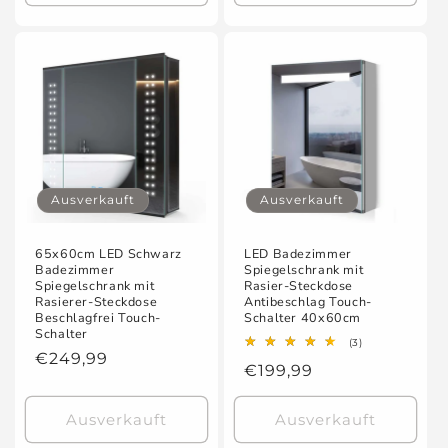
Ausverkauft
Ausverkauft
65x60cm LED Schwarz
LED Badezimmer
Badezimmer
Spiegelschrank mit
Spiegelschrank mit
Rasier-Steckdose
Rasierer-Steckdose
Antibeschlag Touch-
Beschlagfrei Touch-
Schalter 40x60cm
Schalter
3
(3)
Normaler
€249,99
Bewertungen
Normaler
€199,99
insgesamt
Preis
Preis
Ausverkauft
Ausverkauft