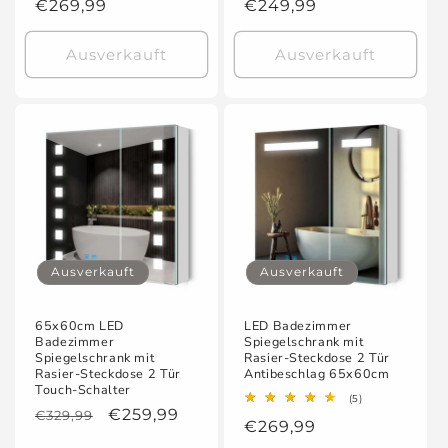
Normaler
€269,99
Normaler
€249,99
insgesamt
insgesamt
Preis
Preis
Ausverkauft
Ausverkauft
Ausverkauft
Ausverkauft
65x60cm LED
LED Badezimmer
Badezimmer
Spiegelschrank mit
Spiegelschrank mit
Rasier-Steckdose 2 Tür
Rasier-Steckdose 2 Tür
Antibeschlag 65x60cm
Touch-Schalter
5
(5)
Normaler
Verkaufspreis
€259,99
Bewertungen
€329,99
Normaler
€269,99
insgesamt
Preis