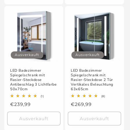
Ausverkauft
Ausverkauft
LED Badezimmer
LED Badezimmer
Spiegelschrank mit
Spiegelschrank mit
Rasier-Steckdose
Rasier-Steckdose 2 Tür
Antibeschlag 3 Lichtfarbe
Vertikales Beleuchtung
50x70cm
63x65cm
1
8
(1)
(8)
Bewertungen
Bewertungen
Normaler
€239,99
Normaler
€269,99
insgesamt
insgesamt
Preis
Preis
Ausverkauft
Ausverkauft