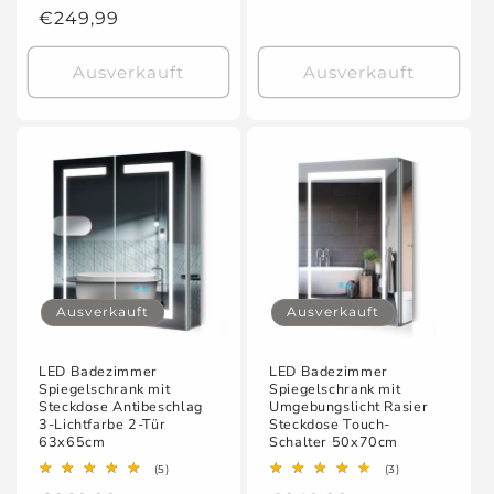
Bewertungen
Preis
Normaler
€249,99
insgesamt
Preis
Ausverkauft
Ausverkauft
Ausverkauft
Ausverkauft
LED Badezimmer
LED Badezimmer
Spiegelschrank mit
Spiegelschrank mit
Steckdose Antibeschlag
Umgebungslicht Rasier
3-Lichtfarbe 2-Tür
Steckdose Touch-
63x65cm
Schalter 50x70cm
5
3
(5)
(3)
Bewertungen
Bewertungen