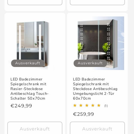
Ausverkauft
Ausverkauft
LED Badezimmer
LED Badezimmer
Spiegelschrank mit
Spiegelschrank mit
Rasier-Steckdose
Steckdose Antibeschlag
Antibeschlag Touch-
Umgebungslicht 2-Tür
Schalter 50x70cm
60x70cm
Normaler
€249,99
1
(1)
Bewertungen
Preis
Normaler
€259,99
insgesamt
Preis
Ausverkauft
Ausverkauft