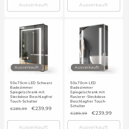
Ausverkauft
Ausverkauft
Ausverkauft
Ausverkauft
50x70cm LED Schwarz
50x70cm LED
Badezimmer
Badezimmer
Spiegelschrank mit
Spiegelschrank mit
Steckdose Beschlagfrei
Rasierer-Steckdose
Touch-Schalter
Beschlagfrei Touch-
Schalter
Normaler
Verkaufspreis
€239,99
€289,99
Normaler
Verkaufspreis
€239,99
€289,99
Preis
Preis
Ausverkauft
Ausverkauft