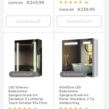
Normaler
Verkaufspreis
€249,99
€279,99
3
(3)
Bewertungen
Preis
Normaler
Verkaufspreis
€239,99
€309,99
insgesamt
Preis
Ausverkauft
Ausverkauft
Ausverkauft
Ausverkauft
LED Schwarz
65x60cm LED
Badezimmer
Badezimmer
Spiegelschrank mit
Spiegelschrank mit
Steckdose 3 Lichtfarbe
Rasier-Steckdose 2 Tür
Touch-Schalter 50x70cm
Antibeschlag
5
7
(5)
(7)