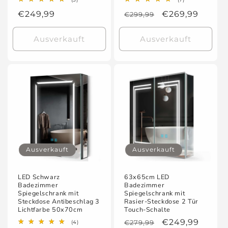
Bewertungen
Bewertungen
Normaler
€249,99
Normaler
Verkaufspreis
€269,99
insgesamt
€299,99
insgesamt
Preis
Preis
Ausverkauft
Ausverkauft
Ausverkauft
Ausverkauft
LED Schwarz
63x65cm LED
Badezimmer
Badezimmer
Spiegelschrank mit
Spiegelschrank mit
Steckdose Antibeschlag 3
Rasier-Steckdose 2 Tür
Lichtfarbe 50x70cm
Touch-Schalte
Normaler
Verkaufspreis
€249,99
4
€279,99
(4)