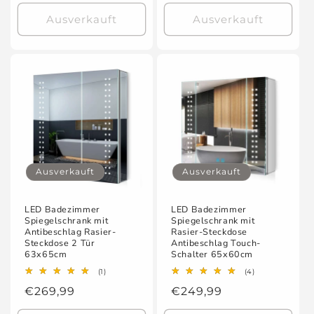
Preis
Ausverkauft
Ausverkauft
Ausverkauft
Ausverkauft
LED Badezimmer
LED Badezimmer
Spiegelschrank mit
Spiegelschrank mit
Antibeschlag Rasier-
Rasier-Steckdose
Steckdose 2 Tür
Antibeschlag Touch-
63x65cm
Schalter 65x60cm
1
4
(1)
(4)
Bewertungen
Bewertungen
Normaler
€269,99
Normaler
€249,99
insgesamt
insgesamt
Preis
Preis