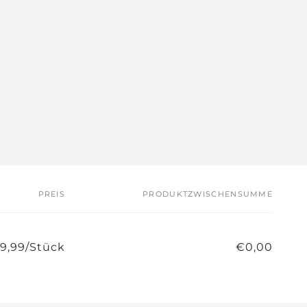
PREIS
PRODUKTZWISCHENSUMME
9,99/Stück
€0,00
Normaler
Verkaufspreis
Preis