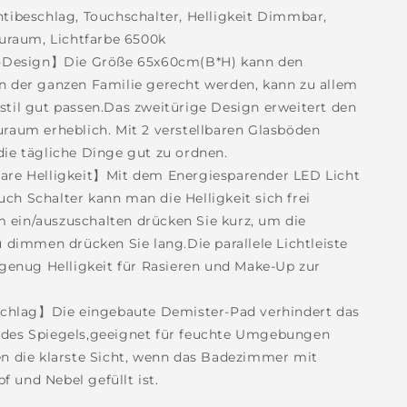
ntibeschlag, Touchschalter, Helligkeit Dimmbar,
auraum, Lichtfarbe 6500k
Design】Die Größe 65x60cm(B*H) kann den
n der ganzen Familie gerecht werden, kann zu allem
stil gut passen.Das zweitürige Design erweitert den
uraum erheblich. Mit 2 verstellbaren Glasböden
die tägliche Dinge gut zu ordnen.
e Helligkeit】Mit dem Energiesparender LED Licht
ch Schalter kann man die Helligkeit sich frei
ein/auszuschalten drücken Sie kurz, um die
u dimmen drücken Sie lang.Die parallele Lichtleiste
h genug Helligkeit für Rasieren und Make-Up zur
chlag】Die eingebaute Demister-Pad verhindert das
des Spiegels,geeignet für feuchte Umgebungen
en die klarste Sicht, wenn das Badezimmer mit
 und Nebel gefüllt ist.