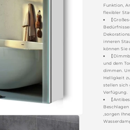
Funktion, A
flexibler St
【Großes-
Bedürfnisse
Dekorations
inneren Sta
können Sie 
【Dimmbar
und dem Tou
dimmen. Um 
Helligkeit z
stellen sic
Verfügung.
【Antibes
Beschlagen 
,sorgen Ihn
Wasserdampf