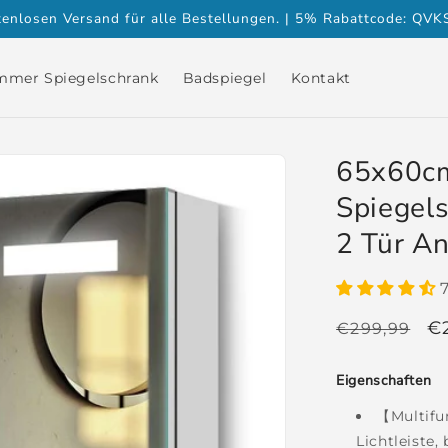
tenlosen Versand für alle Bestellungen. | 5% Rabattcode: QV
mmer Spiegelschrank
Badspiegel
Kontakt
65x60c
Spiegels
2 Tür An
Normaler
V
€
€299,99
Preis
Eigenschaften
【Multifu
Lichtleiste,