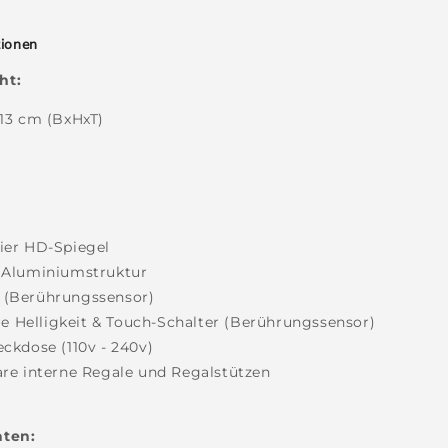
tionen
ht:
 13 cm
(BxHxT)
:
ier HD-Spiegel
e Aluminiumstruktur
 (Berührungssensor)
 Helligkeit & Touch-Schalter (Berührungssensor)
eckdose (110v - 240v)
are interne
Regale
und Regalstützen
aten: