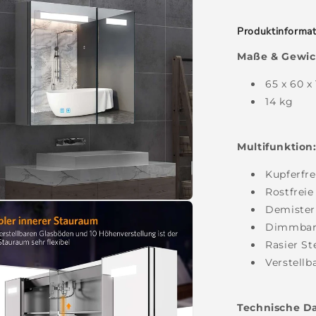
Produktinforma
Maße & Gewic
65 x 60 x
14 kg
Multifunktion
Kupferfre
Rostfrei
Demister
Dimmbare
Rasier St
Verstellb
Technische D