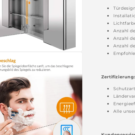
Türdesign
Installat
Lichtfarb
Anzahl de
Anzahl de
Anzahl de
Empfohle
Zertifizierung
Schutzart
Länderva
Energieef
Alle unse
Kundenservice