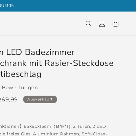
KSUM05
Einloggen
Warenkorb
m LED Badezimmer
chrank mit Rasier-Steckdose
tibeschlag
7 Bewertungen
erkaufspreis
269,99
Ausverkauft
nktionen】65x60x13cm（B*H*T), 2 Türen, 2 LED
 bleifreies Glas, Aluminium Rahmen, Soft-Close-