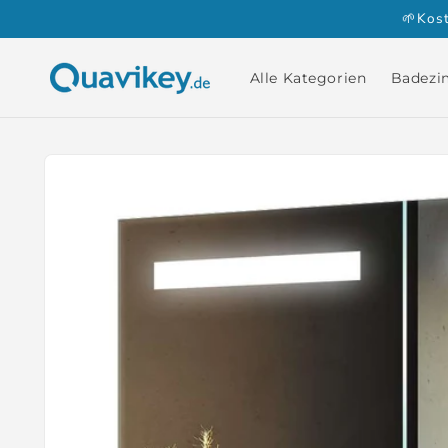
Direkt
🌱Kos
zum
Inhalt
Alle Kategorien
Badezi
Zu
Produktinformationen
springen