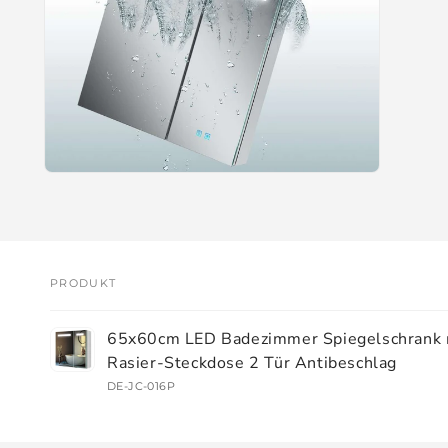
Medien
12
in
Modal
öffnen
PRODUKT
Dein
65x60cm LED Badezimmer Spiegelschrank 
Warenkorb
Rasier-Steckdose 2 Tür Antibeschlag
DE-JC-016P
Wird
geladen ...