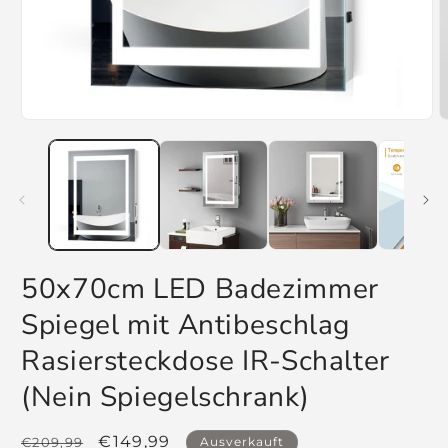
Medien
M
1
2
in
i
Modal
M
öffnen
ö
50x70cm LED Badezimmer
Spiegel mit Antibeschlag
Rasiersteckdose IR-Schalter
(Nein Spiegelschrank)
Normaler
Verkaufspreis
€149,99
€209,99
Ausverkauft