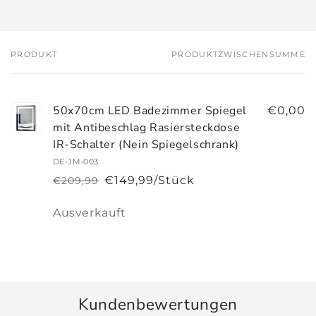
PRODUKT
PRODUKTZWISCHENSUMME
Dein
Warenkorb
50x70cm LED Badezimmer Spiegel
€0,00
mit Antibeschlag Rasiersteckdose
IR-Schalter (Nein Spiegelschrank)
DE-JM-003
€149,99/Stück
€209,99
Normaler
Verkaufspreis
Preis
Anzahl
Ausverkauft
Wird
geladen ...
Kundenbewertungen